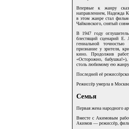
Впервые к жанру сказ
направлением, Надежда К
в этом жанре стал фильм
Чайковского, снятый совм
В 1947 году оглушител
блестящий сценарий Е. 
гениальной точностью 
признание у зрителя, кр
кино. Продолжив работ
«Осторожно, бабушка!»),
столь любимому ею жанру
Последней её режиссёрско
Режиссёр умерла в Москве
Семья
Первая жена народного а
Вместе с Акимовым работ
Акимов — режиссёр, фильм