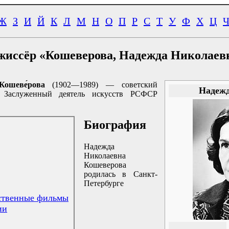
Ж
З
И
Й
К
Л
М
Н
О
П
Р
С
Т
У
Ф
Х
Ц
жиссёр «Кошеверова, Надежда Николаев
ошеве́рова
(1902—1989) — советский
Надежд
к. Заслуженный деятель искусств РСФСР
Биография
Надежда
Николаевна
Кошеверова
родилась в Санкт-
Петербурге
ственные фильмы
ии