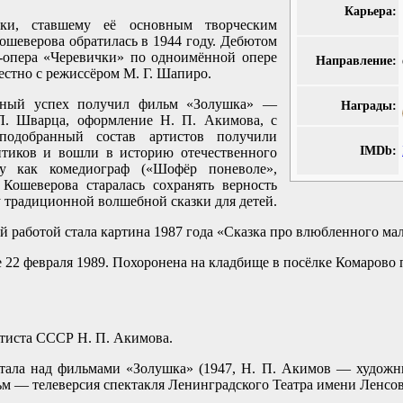
Карьера:
ки, ставшему её основным творческим
ошеверова обратилась в 1944 году. Дебютом
-опера «Черевички» по одноимённой опере
Направление:
естно с режиссёром М. Г. Шапиро.
ьный успех получил фильм «Золушка» —
Награды:
Л. Шварца, оформление Н. П. Акимова, с
подобранный состав артистов получили
IMDb:
итиков и вошли в историю отечественного
у как комедиограф («Шофёр поневоле»,
 Кошеверова старалась сохранять верность
 традиционной волшебной сказки для детей.
й работой стала картина 1987 года «Сказка про влюбленного мал
 22 февраля 1989. Похоронена на кладбище в посёлке Комарово
ртиста СССР Н. П. Акимова.
ала над фильмами «Золушка» (1947, Н. П. Акимов — художни
 — телеверсия спектакля Ленинградского Театра имени Ленсов