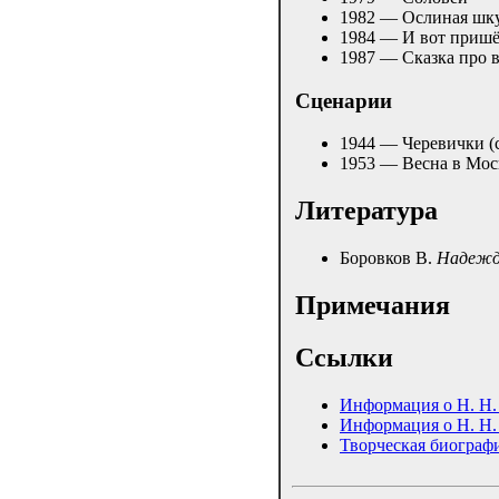
1982 — Ослиная шк
1984 — И вот приш
1987 — Сказка про 
Сценарии
1944 — Черевички (
1953 — Весна в Мос
Литература
Боровков В.
Надежда
Примечания
Ссылки
Информация о Н. Н.
Информация о Н. Н.
Творческая биограф