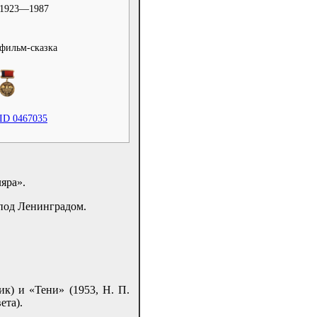
1923—1987
фильм-сказка
ID 0467035
яра».
 под Ленинградом.
к) и «Тени» (1953, Н. П.
ета).