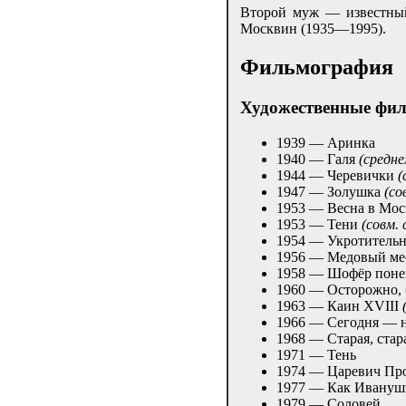
Второй муж — известный
Москвин (1935—1995).
Фильмография
Художественные фи
1939 — Аринка
1940 — Галя
(средн
1944 — Черевички
(
1947 — Золушка
(со
1953 — Весна в Мо
1953 — Тени
(совм.
1954 — Укротитель
1956 — Медовый ме
1958 — Шофёр поне
1960 — Осторожно, 
1963 — Каин XVIII
1966 — Сегодня — 
1968 — Старая, стар
1971 — Тень
1974 — Царевич Пр
1977 — Как Иванушк
1979 — Соловей