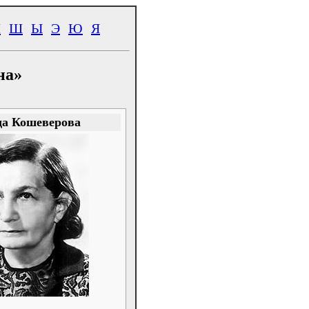
Ч
Ш
Ы
Э
Ю
Я
на»
а Кошеверова