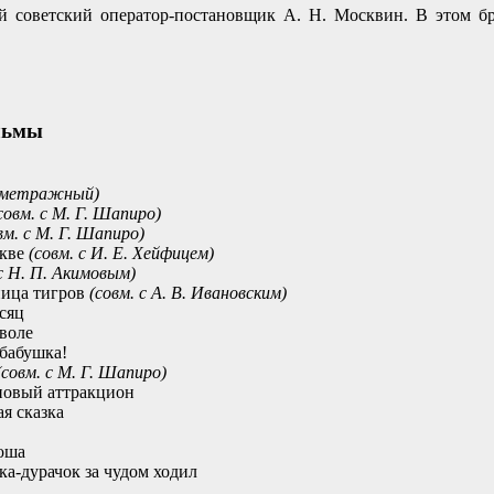
 советский оператор-постановщик А. Н. Москвин. В этом б
льмы
еметражный)
совм. с М. Г. Шапиро)
вм. с М. Г. Шапиро)
скве
(совм. с И. Е. Хейфицем)
 с Н. П. Акимовым)
ница тигров
(совм. с А. В. Ивановским)
сяц
воле
бабушка!
(совм. с М. Г. Шапиро)
новый аттракцион
ая сказка
оша
а-дурачок за чудом ходил