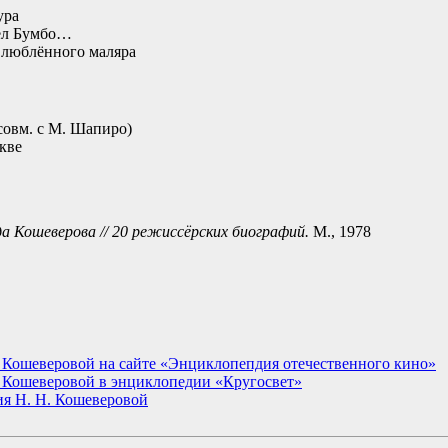
ура
ёл Бумбо…
влюблённого маляра
совм. с М. Шапиро)
кве
 Кошеверова // 20 режиссёрских биографий.
М., 1978
 Кошеверовой на сайте «Энциклопепдия отечественного кино»
 Кошеверовой в энциклопедии «Кругосвет»
ия Н. Н. Кошеверовой