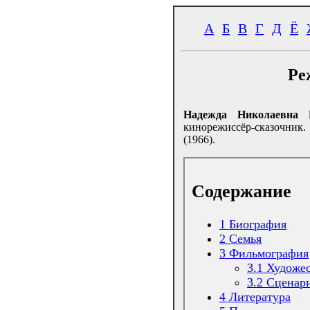
А
Б
В
Г
Д
Ё
Ре
Надежда Николаевна К
кинорежиссёр-сказочни
(1966).
Содержание
1
Биография
2
Семья
3
Фильмография
3.1
Художе
3.2
Сценар
4
Литература