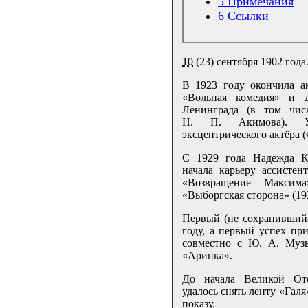
5
Примечания
6
Ссылки
10
(23) сентября 1902 года
В 1923 году окончила а
«Вольная комедия» и 
Ленинграда (в том чис
Н. П. Акимова). У
эксцентрического актёра
С 1929 года Надежда К
начала карьеру ассисте
«Возвращение Максима
«Выборгская сторона» (19
Первый (не сохранивший
году, а первый успех пр
совместно с Ю. А. Муз
«Аринка».
До начала Великой От
удалось снять ленту «Гал
показу.