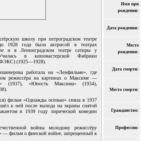
Имя при
рождении:
Дата рождения:
.
ктёрскую школу при петроградском театре
до 1928 года была актрисой в театрах
Место
ле и в Ленинградском театре сатиры у
рождения:
чилась в киномастерской Фабрики
 (ФЭКС) (1925—1928).
Дата смерти:
ошеверова работала на «Ленфильме», где
нтом режиссёра на картинах о Максиме —
» (1937), «Юность Максима» (1934),
38).
Место смерти:
ся) фильм «Однажды осенью» сняла в 1937
ишёл к ней после выхода на экраны снятой
Гражданство:
ыкантом в 1939 году лирической комедии
ечественной войны молодому режиссёру
Профессия:
я» — фильм о финской войне, запрещенный к