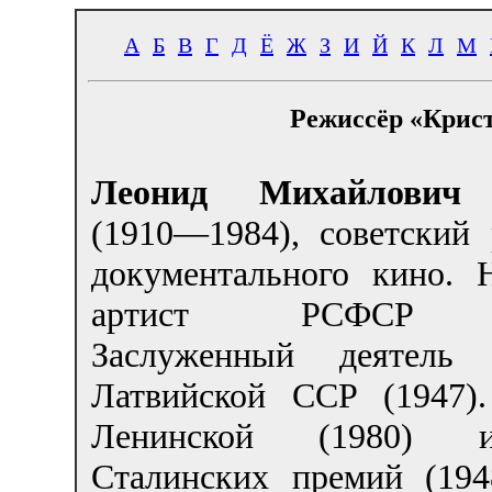
А
Б
В
Г
Д
Ё
Ж
З
И
Й
К
Л
М
Режиссёр «Крис
Леонид Михайлович 
(1910—1984), советский 
документального кино. 
артист РСФСР (
Заслуженный деятель 
Латвийской ССР (1947).
Ленинской (1980) 
Сталинских премий (1948