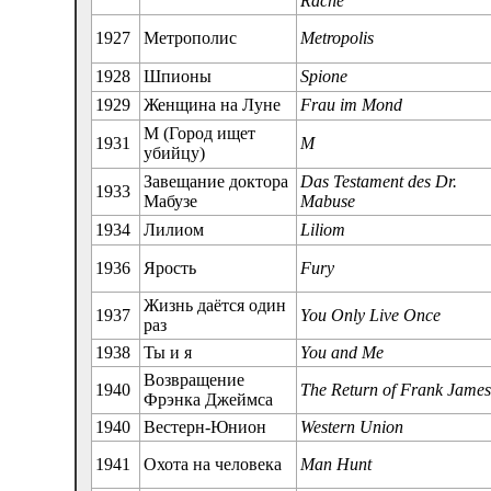
Rache
1927
Метрополис
Metropolis
1928
Шпионы
Spione
1929
Женщина на Луне
Frau im Mond
М (Город ищет
1931
M
убийцу)
Завещание доктора
Das Testament des Dr.
1933
Мабузе
Mabuse
1934
Лилиом
Liliom
1936
Ярость
Fury
Жизнь даётся один
1937
You Only Live Once
раз
1938
Ты и я
You and Me
Возвращение
1940
The Return of Frank Jame
Фрэнка Джеймса
1940
Вестерн-Юнион
Western Union
1941
Охота на человека
Man Hunt