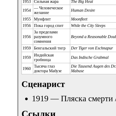
1953
Сильная жара
The Big Heat
— Человеческое
1954
Human Desire
желание
1955
Мунфлит
Moonfleet
1956
Пока город спит
While the City Sleeps
За пределами
1956
разумного
Beyond а Reasonable Dou
сомнения
1959
Бенгальский тигр
Der Tiger von Eschnapur
Индийская
1959
Das Indische Grabmal
гробница
Тысяча глаз
Die Tausend Augen des Dr
1960
доктора Мабузе
Mabuse
Сценарист
1919 — Пляска смерти 
Ссылки