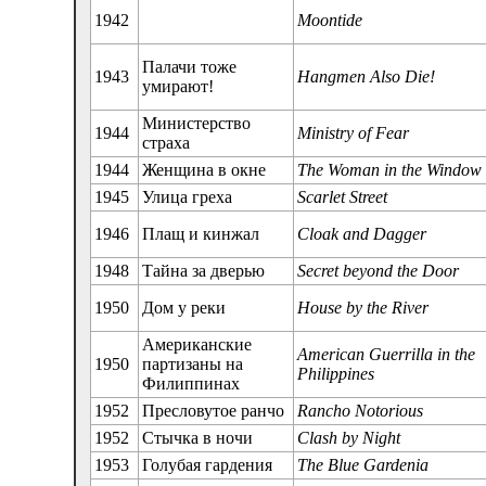
1942
Moontide
Палачи тоже
1943
Hangmen Also Die!
умирают!
Министерство
1944
Ministry of Fear
страха
1944
Женщина в окне
The Woman in the Window
1945
Улица греха
Scarlet Street
1946
Плащ и кинжал
Cloak and Dagger
1948
Тайна за дверью
Secret beyond the Door
1950
Дом у реки
House by the River
Американские
American Guerrilla in the
1950
партизаны на
Philippines
Филиппинах
1952
Пресловутое ранчо
Rancho Notorious
1952
Стычка в ночи
Clash by Night
1953
Голубая гардения
The Blue Gardenia