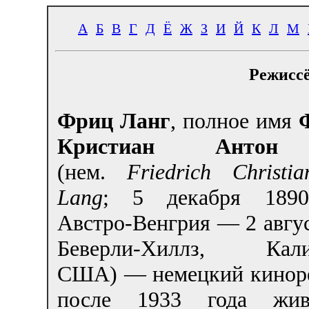
А
Б
В
Г
Д
Ё
Ж
З
И
Й
К
Л
М
Режиссё
Фриц Ланг
, полное имя
Кристиан Антон
(нем.
Friedrich Christi
Lang
; 5 декабря 1890
Австро-Венгрия — 2 авгус
Беверли-Хиллз, Кали
США) — немецкий киноре
после 1933 года жи