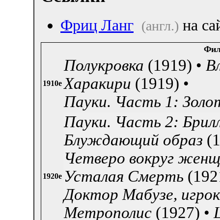
Фриц Ланг
на са
(англ.)
Фи
Полукровка
(1919) •
В
Харакири
(1919) •
1910е
Пауки. Часть 1: Золо
Пауки. Часть 2: Брил
Блуждающий образ
(1
Четверо вокруг жен
Усталая Смерть
(1921
1920е
Доктор Мабузе, игрок
Метрополис
(1927) •