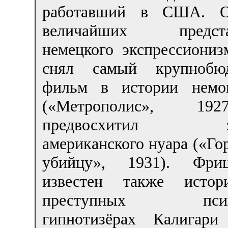
работавший в США. 
величайших предста
немецкого экспрессиониз
снял самый крупнобю
фильм в истории немо
(«Метрополис», 1
предвосхитил эс
американского нуара («Го
убийцу», 1931). Фр
известен также исто
преступных психи
гипнотизёрах Калигари 