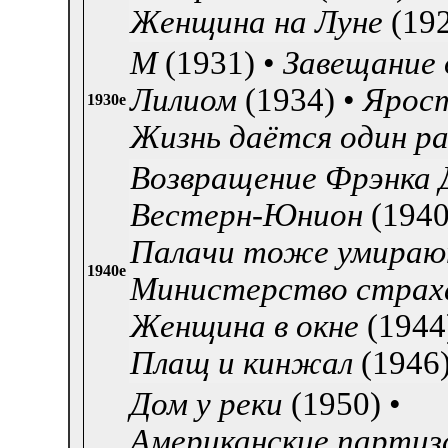
Женщина на Луне
(19
М
(1931) •
Завещание
Лилиом
(1934) •
Ярос
1930е
Жизнь даётся один ра
Возвращение Фрэнка
Вестерн-Юнион
(1940
Палачи тоже умираю
1940е
Министерство страх
Женщина в окне
(1944)
Плащ и кинжал
(1946)
Дом у реки
(1950) •
Американские партиз