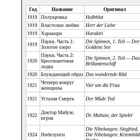
Год
Название
Оригинал
1919
Полукровка
Halbblut
1919
Властелин любви
Herr der Liebe
1919
Харакири
Harakiri
Пауки. Часть 1:
Die Spinnen, 1. Teil — Der
1919
Золотое озеро
Goldene See
Пауки. Часть 2:
Die Spinnen, 2. Teil — Das
1920
Бриллиантовая
Brillantenschiff
лодка
1920
Блуждающий образ
Das wandernde Bild
Четверо вокруг
1921
Vier um die Frau
женщины
1921
Усталая Смерть
Der Müde Tod
Доктор Мабузе,
1922
Dr. Mabuse, der Spieler
игрок
Die Nibelungen: Siegfried,
1924
Нибелунги
Die Nibelungen: Kriemhild