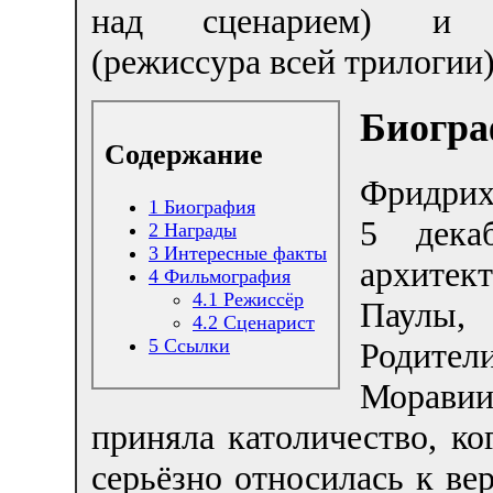
над сценарием) и 
(режиссура всей трилогии)
Биогра
Содержание
Фридрих
1
Биография
5 дека
2
Награды
3
Интересные факты
архитек
4
Фильмография
4.1
Режиссёр
Паулы
4.2
Сценарист
5
Ссылки
Родите
Моравии
приняла католичество, ко
серьёзно относилась к ве