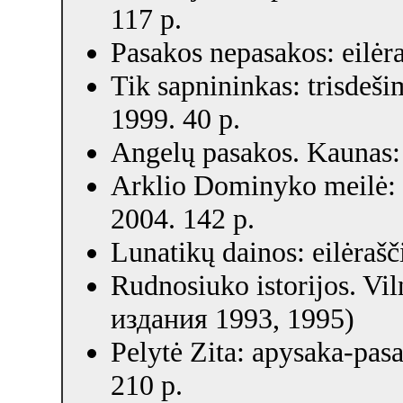
117 p.
Pasakos nepasakos: eilėra
Tik sapnininkas: trisdešim
1999. 40 p.
Angelų pasakos. Kaunas: 
Arklio Dominyko meilė: p
2004. 142 p.
Lunatikų dainos: eilėrašči
Rudnosiuko istorijos. Vil
издания 1993, 1995)
Pelytė Zita: apysaka-pasa
210 p.