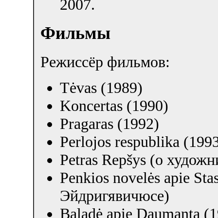
2007.
Фильмы
Режиссёр фильмов:
Tėvas (1989)
Koncertas (1990)
Pragaras (1992)
Perlojos respublika (199
Petras Repšys (о худож
Penkios novelės apie St
Эйдригявичюсе)
Baladė apie Daumantą (