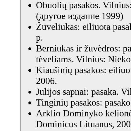
Obuolių pasakos. Vilnius
(другое издание 1999)
Žuveliukas: eiliuota pasa
p.
Berniukas ir žuvėdros: p
tėveliams. Vilnius: Nieko
Kiaušinių pasakos: eiliuo
2006.
Julijos sapnai: pasaka. V
Tinginių pasakos: pasako
Arklio Dominyko kelionė 
Dominicus Lituanus, 200