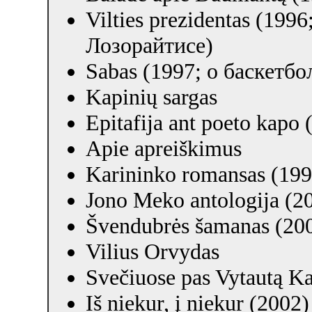
Vilties prezidentas (199
Лозорайтисе)
Sabas (1997; о баскетб
Kapinių sargas
Epitafija ant poeto kapo 
Apie apreiškimus
Karininko romansas (199
Jono Meko antologija (2
Švendubrės šamanas (20
Vilius Orvydas
Svečiuose pas Vytautą K
Iš niekur, į niekur (2002)