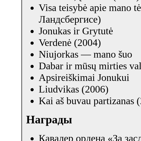
Visa teisybė apie mano t
Ландсбергисе)
Jonukas ir Grytutė
Verdenė (2004)
Niujorkas — mano šuo
Dabar ir mūsų mirties va
Apsireiškimai Jonukui
Liudvikas (2006)
Kai aš buvau partizanas 
Награды
Кавалер ордена «За зас