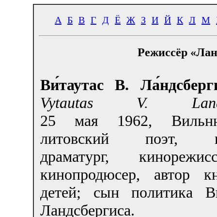
А
Б
В
Г
Д
Ё
Ж
З
И
Й
К
Л
М
Режиссёр «Лан
Ви́таутас В. Ла́ндсберг
Vytautas V. Lands
25 мая 1962
, Виль
литовский поэт, пр
драматург, кинорежи
кинопродюсер, автор к
детей; сын политика Ви
Ландсбергиса.