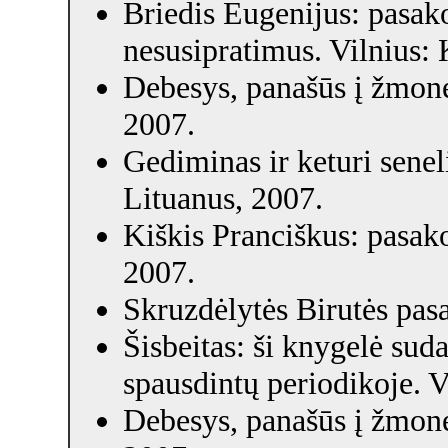
Briedis Eugenijus: pasako
nesusipratimus. Vilnius: 
Debesys, panašūs į žmones
2007.
Gediminas ir keturi senel
Lituanus, 2007.
Kiškis Pranciškus: pasak
2007.
Skruzdėlytės Birutės pasa
Šisbeitas: ši knygelė suda
spausdintų periodikoje. V
Debesys, panašūs į žmones