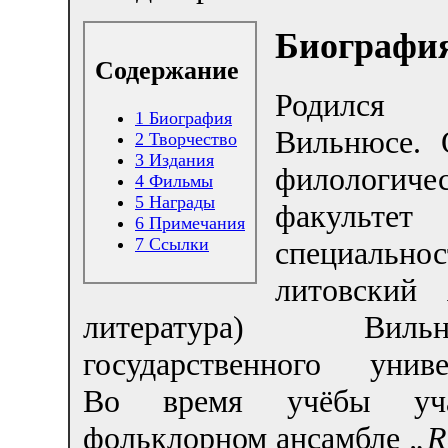
Биографи
Содержание
Родил
1
Биография
Вильнюсе. 
2
Творчество
3
Издания
филологиче
4
Фильмы
5
Награды
факульт
6
Примечания
7
Ссылки
специальнос
литовский
литература) Вильню
государственного униве
Во время учёбы учас
фольклорном ансамбле
„R