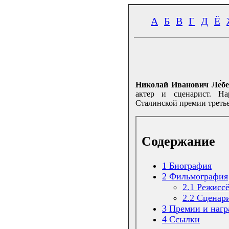
А
Б
В
Г
Д
Ё
Николай Иванович Ле́бе
актер и сценарист. Н
Сталинской премии третьей
Содержание
1
Биография
2
Фильмография
2.1
Режисс
2.2
Сценар
3
Премии и нагр
4
Ссылки