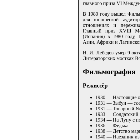
главного приза VI Между
В 1980 году вышел Филь
для юношеской аудито
отношениях и пережив
Главный приз XVIII М
(Испания) в 1980 году
Азии, Африки и Латинско
Н. И. Лебедев умер 9 окт
Литераторских мостках В
Фильмография
Режиссёр
1930 — Настоящие 
1931 — Зыбун —
со
1931 — Товарный №
1933 — Солдатский
1934 — На Луну с п
1936 — Федька
1938 — Детство мар
1940 — Наездник из