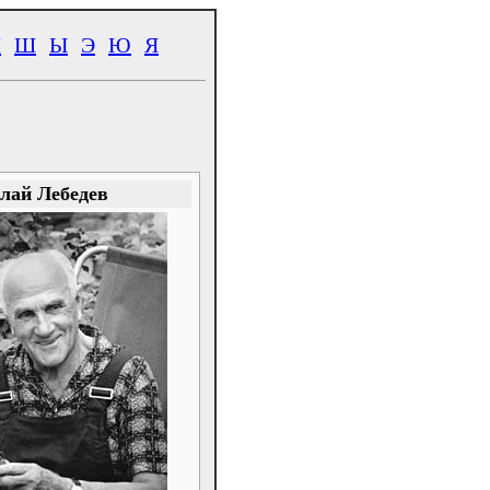
Ч
Ш
Ы
Э
Ю
Я
лай Лебедев