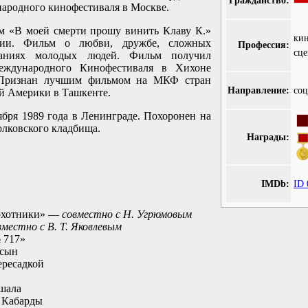
Гражданство:
народного кинофестиваля в Москве.
м «В моей смерти прошу винить Клаву К.»
ки
рии. Фильм о любви, дружбе, сложных
Профессия:
сце
аниях молодых людей. Фильм получил
еждународного Кинофестиваля в Хихоне
, Признан лучшим фильмом на МКФ стран
Направление:
соц
й Америки в Ташкенте.
ября 1989 года в Ленинграде. Похоронен на
олковского кладбища.
Награды:
IMDb:
ID 
охотники» —
совместно с Н. Угрюмовым
вместно с В. Т. Яковлевым
 717»
 сын
ересадкой
шала
 Кабарды