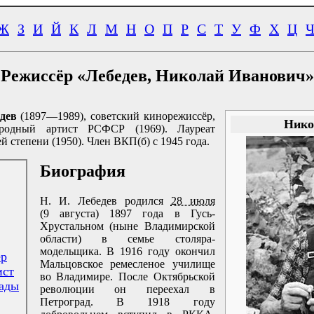
Ж
З
И
Й
К
Л
М
Н
О
П
Р
С
Т
У
Ф
Х
Ц
Режиссёр «Лебедев, Николай Иванович»
дев
(1897—1989), советский кинорежиссёр,
Нико
ародный артист РСФСР (1969). Лауреат
 степени (1950). Член ВКП(б) с 1945 года.
Биография
Н. И. Лебедев родился
28 июля
(9 августа) 1897 года в Гусь-
Хрустальном (ныне Владимирской
области) в семье столяра-
модельщика. В 1916 году окончил
ёр
Мальцовское ремесленое училище
ист
во Владимире. После Октябрьской
ады
революции он переехал в
Петроград. В 1918 году