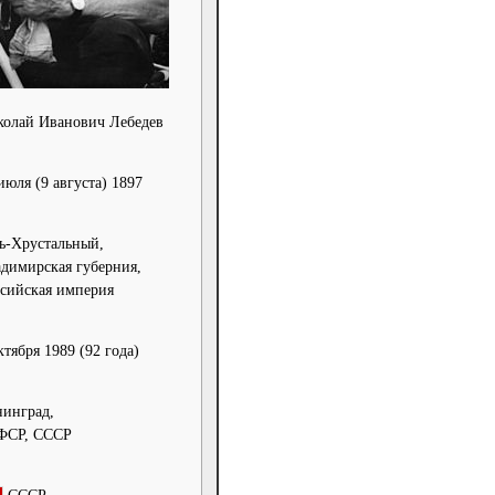
колай Иванович Лебедев
июля (9 августа) 1897
ь-Хрустальный,
димирская губерния,
сийская империя
ктября 1989
(92 года)
инград,
ФСР, СССР