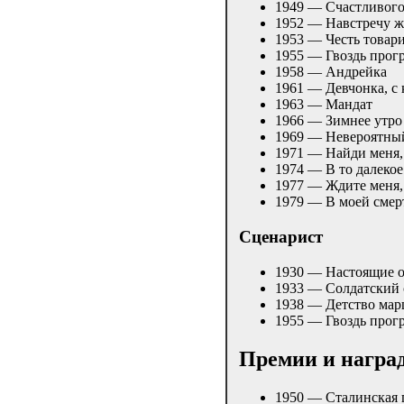
1949 — Счастливого
1952 — Навстречу 
1953 — Честь товар
1955 — Гвоздь про
1958 — Андрейка
1961 — Девчонка, с 
1963 — Мандат
1966 — Зимнее утро
1969 — Невероятны
1971 — Найди меня,
1974 — В то далекое
1977 — Ждите меня,
1979 — В моей смер
Сценарист
1930 — Настоящие о
1933 — Солдатский
1938 — Детство ма
1955 — Гвоздь про
Премии и награ
1950 — Сталинская п