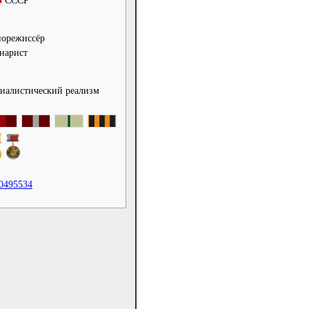
СССР
норежиссёр
нарист
иалистический реализм
0495534