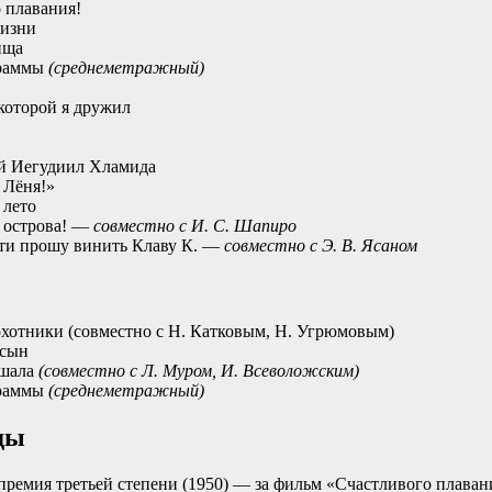
 плавания!
жизни
ища
граммы
(среднеметражный)
которой я дружил
й Иегудиил Хламида
 Лёня!»
 лето
 острова! —
совместно с И. С. Шапиро
ти прошу винить Клаву К. —
совместно с Э. В. Ясаном
хотники (совместно с Н. Катковым, Н. Угрюмовым)
 сын
ршала
(совместно с Л. Муром, И. Всеволожским)
граммы
(среднеметражный)
ды
ремия третьей степени (1950) — за фильм «Счастливого плавани