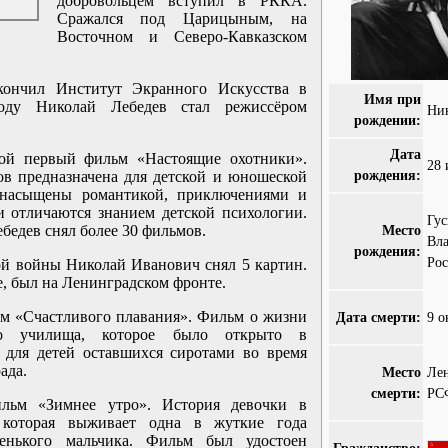
добровольцем вступил в РККА.
Сражался под Царицыным, на
Восточном и Северо-Кавказском
кончил Институт Экранного Искусства в
Имя при
оду Николай Лебедев стал режиссёром
Ни
рождении:
Дата
ой первый фильм «Настоящие охотники».
28 
рождения:
ов предназначена для детской и юношеской
 насыщены романтикой, приключениями и
 отличаются знанием детской психологии.
Гус
бедев снял более 30 фильмов.
Место
Вла
рождения:
Рос
й войны Николай Иванович снял 5 картин.
е, был на Ленинградском фронте.
м «Счастливого плавания». Фильм о жизни
Дата смерти:
9 о
го училища, которое было открыто в
 для детей оставшихся сиротами во время
ада.
Место
Лен
смерти:
РС
льм «Зимнее утро». История девочки в
 которая выживает одна в жуткие года
енького мальчика. Фильм был удостоен